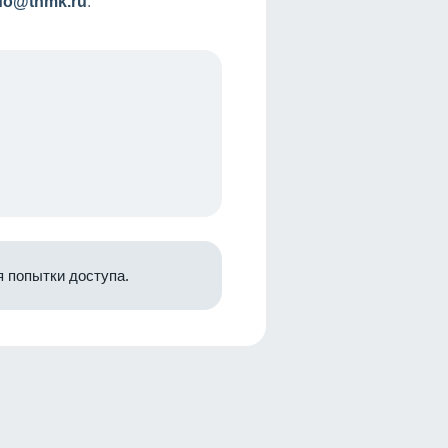
nfo@tnmk.ru
.
 попытки доступа.