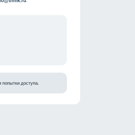
nfo@tnmk.ru
.
 попытки доступа.