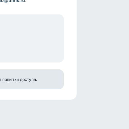
nfo@tnmk.ru
.
 попытки доступа.