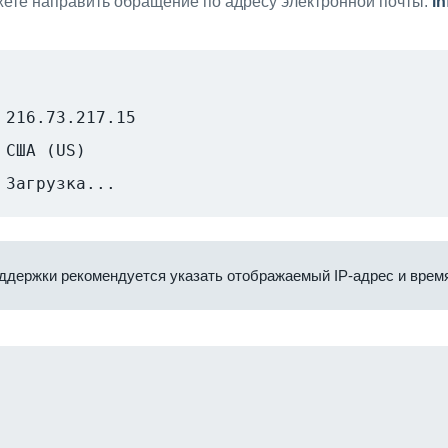
ете направить обращение по адресу электронной почты:
i
216.73.217.15
США (US)
Загрузка...
ддержки рекомендуется указать отображаемый IP-адрес и время