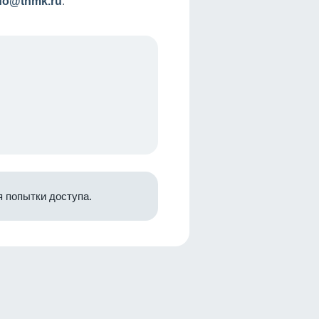
nfo@tnmk.ru
.
 попытки доступа.