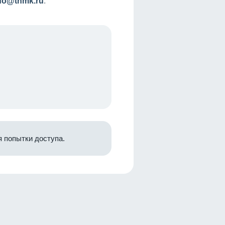
nfo@tnmk.ru
.
 попытки доступа.