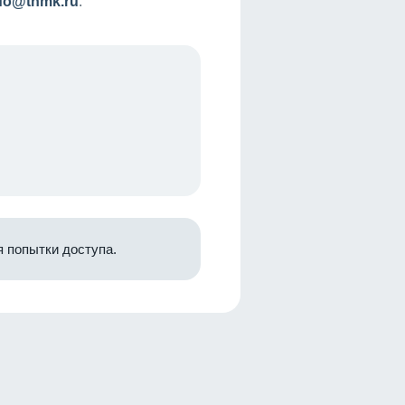
nfo@tnmk.ru
.
 попытки доступа.