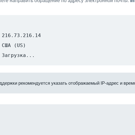
ете направить обращение по адресу электронной почты:
i
216.73.216.14
США (US)
Загрузка...
ддержки рекомендуется указать отображаемый IP-адрес и время