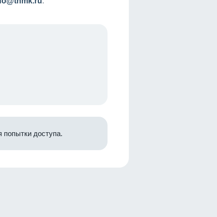
nfo@tnmk.ru
.
 попытки доступа.