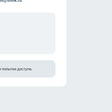
nfo@tnmk.ru
.
 попытки доступа.