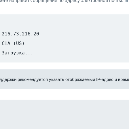
ете направить обращение по адресу электронной почты:
i
216.73.216.20
США (US)
Загрузка...
ддержки рекомендуется указать отображаемый IP-адрес и время