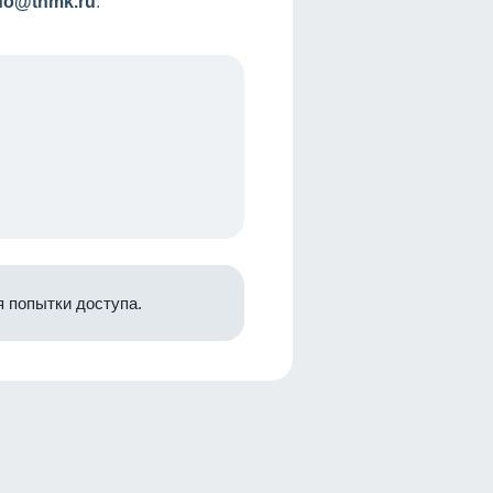
nfo@tnmk.ru
.
 попытки доступа.